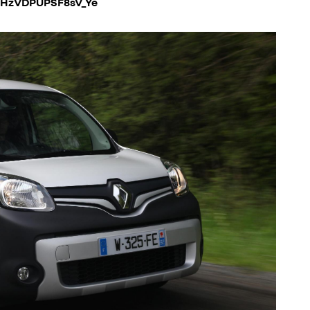
_HzVDPUPSF8sV_Ye
moment en