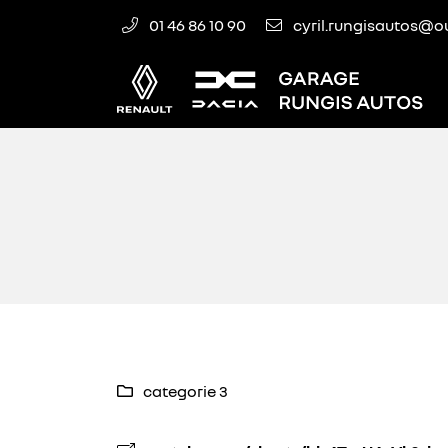
01 46 86 10 90
Zone ICADE, 21 Rue de Montlhéry,
94523 Rungis
01 46 86 10 90
categorie 3

Adresse email de réception

En cochant cette case, vous consentez à recevoir nos propositions comm