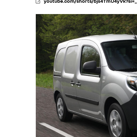
youtube.com/shorts/bjs4TmU4yVk?si=
l'adresse email indiqué ci-dessus. Vous pouvez vous désinscrire à tout 
utilisant
le formulaire de désinscription
.
inscription