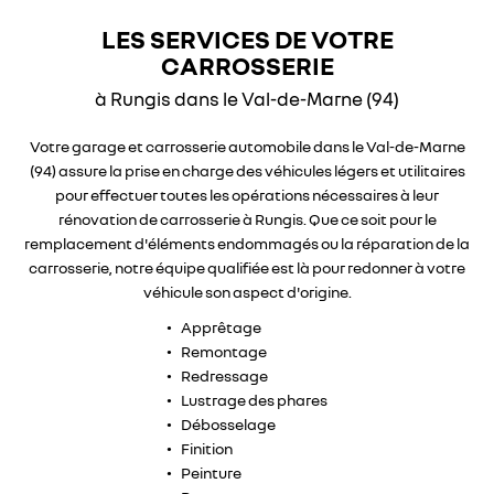
ACCUEIL
01 46 86 10 90
LES SERVICES DE VOTRE
CARROSSERIE
L’AGENCE
à Rungis dans le Val-de-Marne (94)
L’ATELIER
Votre garage et carrosserie automobile dans le Val-de-Marne
(94) assure la prise en charge des véhicules légers et utilitaires
ULES D’OCCASION
pour effectuer toutes les opérations nécessaires à leur
RESTEZ INF
rénovation de carrosserie à Rungis. Que ce soit pour le
AVIS
remplacement d'éléments endommagés ou la réparation de la
carrosserie, notre équipe qualifiée est là pour redonner à votre
inscription newsle
véhicule son aspect d'origine.
CTUALITÉS
Apprêtage
CONTACT
Remontage
Redressage
REJOIGNEZ-N
Lustrage des phares
Débosselage
Finition
Peinture