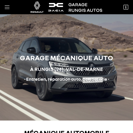


Zone ICADE, 21 Rue de Montlhéry,
94523 Rungis
01 46 86 10 90
GARAGE
MÉCANIQUE AUTO
À RUNGIS (94), VAL-DE-MARNE
- Entretien, réparation auto, carrosserie -
Adresse email de réception

En cochant cette case, vous consentez à recevoir nos propositions commerciales
à l'adresse email indiqué ci-dessus. Vous pouvez vous désinscrire à tout moment
en utilisant
le formulaire de désinscription
.
inscription
MÉCANIQUE AUTOMOBILE