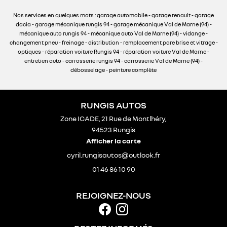
Nos services en quelques mots : garage automobile - garage renault - garage
dacia - garage mécanique rungis 94 - garage mécanique Val de Marne (94) -
mécanique auto rungis 94 - mécanique auto Val de Marne (94) - vidange -
changement pneu - freinage - distribution - remplacement pare brise et vitrage -
optiques - réparation voiture Rungis 94 - réparation voiture Val de Marne -
entretien auto - carrosserie rungis 94 - carrosserie Val de Marne (94) -
débosselage - peinture complète
RUNGIS AUTOS
Zone ICADE, 21 Rue de Montlhéry,
94523 Rungis
Afficher la carte
01 46 86 10 90
REJOIGNEZ-NOUS