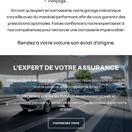
Ponçage...
En tant qu’expert en carrosserie, notre garage mécanique
travaille avec du matériel performant afin de vous garantir des
prestations optimales. Faites confiance à notre expertise et à
nos compétences pour retrouver une carrosserie impeccable !
Rendez à votre voiture son éclat d'origine.
L’EXPERT DE VOTRE ASSURANCE
Indépendant de tout réseau d'assureur, nous pouvons accueillir
votre sinistre,
et en assurer le suivi.
Nous gérons toutes les formalités administratives et
garantissons pendant 1 an les interventions réalisées dans notre
atelier.
contactez-nous