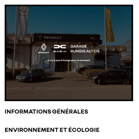
Euro 6c
– Date de mise en circulation : 1er
septembre 2017
UNE QUESTI
ACCUEIL
01 46 86 10 90
L’AGENCE
L’ATELIER
INFORMATIONS GÉNÉRALES
ULES D’OCCASION
RESTEZ INF
ENVIRONNEMENT ET ÉCOLOGIE
AVIS