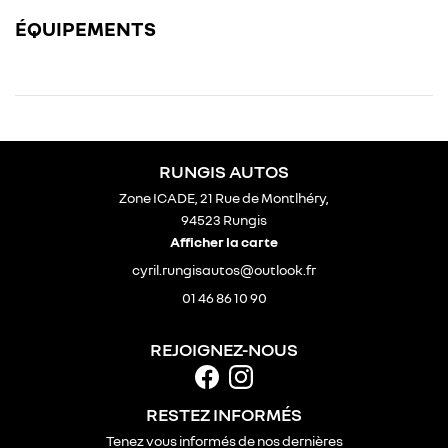
inscription newsle
ÉQUIPEMENTS
CTUALITÉS
CONTACT
REJOIGNEZ-N
RUNGIS AUTOS
Zone ICADE, 21 Rue de Montlhéry,
94523 Rungis
Afficher la carte
01 46 86 10 90
REJOIGNEZ-NOUS
RESTEZ INFORMÉS
Tenez vous informés de nos dernières